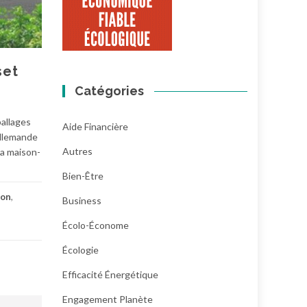
set
Catégories
ballages
Aide Financière
allemande
Autres
sa maison-
Bien-Être
ion
,
Business
Écolo-Économe
Écologie
Efficacité Énergétique
Engagement Planète