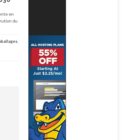
vente en
arution du
mballages
,