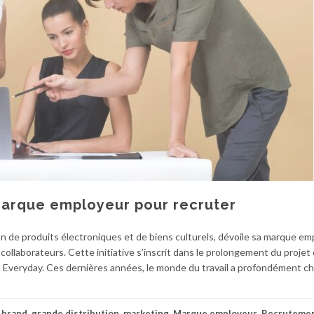
marque employeur pour recruter
ion de produits électroniques et de biens culturels, dévoile sa marque e
collaborateurs. Cette initiative s’inscrit dans le prolongement du projet
n Everyday. Ces dernières années, le monde du travail a profondément c
c
brand
,
grande distribution
,
marketing
,
Marque employeur
,
Recruteme