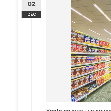
02
DÉC
Vente en vrac : un nouve