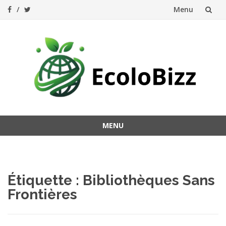
Menu
Aller
au
contenu
MENU
Aller
au
contenu
Étiquette :
Bibliothèques Sans
Frontières