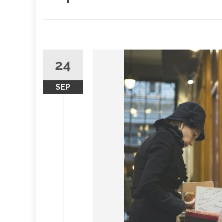
24
SEP