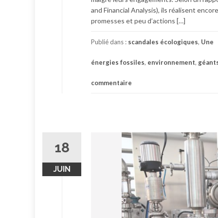
and Financial Analysis), ils réalisent en
promesses et peu d’actions […]
Publié dans :
scandales écologiques
,
Une
énergies fossiles
,
environnement
,
géants
commentaire
18
JUIN