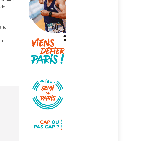
 de
ble
,
un