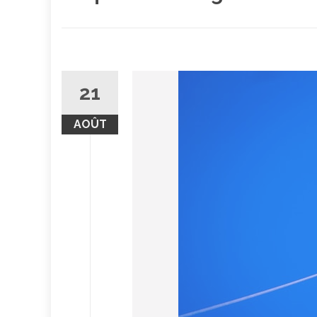
21
AOÛT