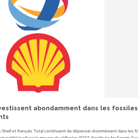
investissent abondamment dans les fossiles
nts
 Shell et français Total continuent de dépenser énormément dans les fo
t publié jeudi par le groupe de réflexion IEEFA (Institute for Energy E