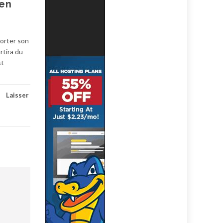
 en
porter son
rtira du
st
Laisser