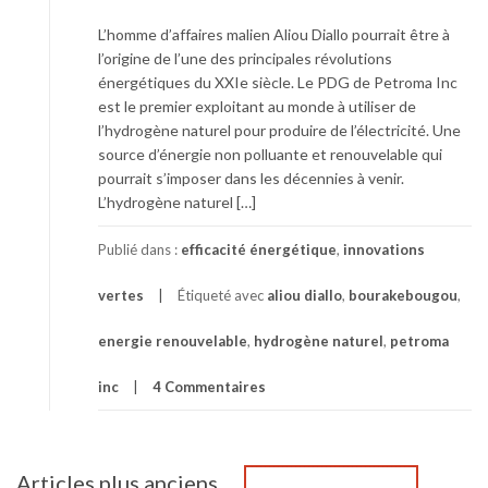
L’homme d’affaires malien Aliou Diallo pourrait être à
l’origine de l’une des principales révolutions
énergétiques du XXIe siècle. Le PDG de Petroma Inc
est le premier exploitant au monde à utiliser de
l’hydrogène naturel pour produire de l’électricité. Une
source d’énergie non polluante et renouvelable qui
pourrait s’imposer dans les décennies à venir.
L’hydrogène naturel […]
Publié dans :
efficacité énergétique
,
innovations
vertes
Étiqueté avec
aliou diallo
,
bourakebougou
,
energie renouvelable
,
hydrogène naturel
,
petroma
inc
4 Commentaires
Navigation
Articles plus anciens