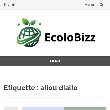
Menu
Aller
au
contenu
MENU
Aller
au
contenu
Étiquette :
aliou diallo