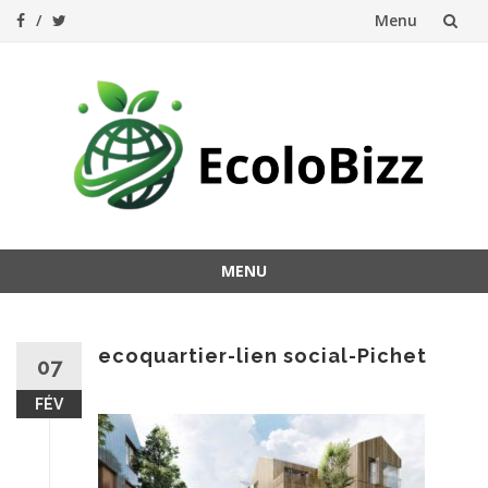
Menu
Aller
au
contenu
MENU
Aller
au
contenu
ecoquartier-lien social-Pichet
07
FÉV