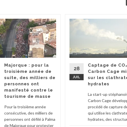
Majorque : pour la
Captage de CO₂
28
troisième année de
Carbon Cage mi
suite, des milliers de
JUIL
sur les clathrat
personnes ont
hydrates
manifesté contre le
La start-up stéphanoi
tourisme de masse
Carbon Cage dévelop
Pour la troisième année
procédé de capture d
consécutive, des milliers de
qui utilise les clathrat
personnes ont défilé à Palma
hydrates, des structur
de Majorque pour protester