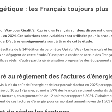
étique : les Français toujours plus
ionWay pour Qualit’EnR, près d’un Français sur deux disposent d’une
qu’en 2024. Ces solutions renouvelables sont utilisées pour la produ
aude. D’autres enseignements sont à tirer de cette étude.
s résultats de la 14ᵉ édition du baromètre OpinionWay « Les Français et l
 se dégagent de cette étude. D’une part la confiance accrue des França
crifices réels ; d’autre part la généralisation progressive des équipement
é au règlement des factures d’énergi
is-à-vis du coût de l’énergie et de leur pouvoir d’achat en 2025 par rapp
sée du 10 au 17 janvier, au moins 59% des Français se disent confiants d
rs factures, en augmentation de 12 points par rapport à 2024. Globalement
nt de ces factures d’énergie, pour un montant annuel moyen de 1 503 
 de régler les factures