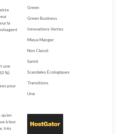
Green
existe
leur
Green Business
our la
Innovations Vertes
nvisagent
Mieux Manger
Non Classé
Santé
nt une
Scandales Écologiques
(63 %)
Transitions
nses pour
Une
s qu’en
ue à leur
x, très