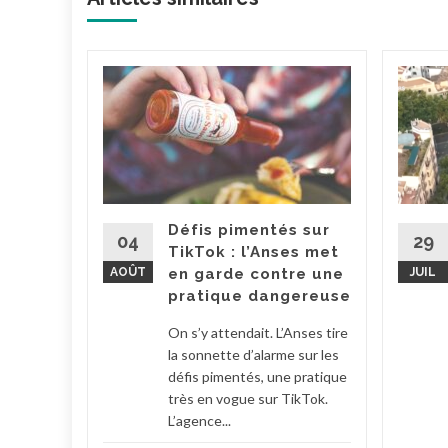
dget
va
ce
ut
pour le
ement. La
Défis pimentés sur
tion
04
29
TikTok : l’Anses met
 Barbut a
AOÛT
en garde contre une
JUIL
..
pratique dangereuse
la suite
On s’y attendait. L’Anses tire
la sonnette d’alarme sur les
défis pimentés, une pratique
très en vogue sur TikTok.
L’agence...