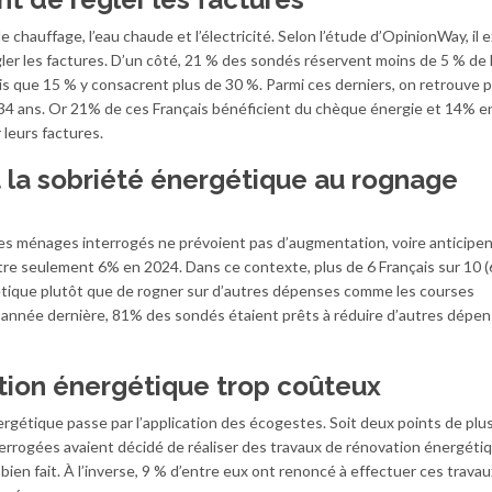
e chauffage, l’eau chaude et l’électricité. Selon l’étude d’OpinionWay, il 
r les factures. D’un côté, 21 % des sondés réservent moins de 5 % de 
s que 15 % y consacrent plus de 30 %. Parmi ces derniers, on retrouve p
 34 ans. Or 21% de ces Français bénéficient du chèque énergie et 14% e
leurs factures.
t la sobriété énergétique au rognage
 ménages interrogés ne prévoient pas d’augmentation, voire anticipe
tre seulement 6% en 2024. Dans ce contexte, plus de 6 Français sur 10 
étique plutôt que de rogner sur d’autres dépenses comme les courses
 L’année dernière, 81% des sondés étaient prêts à réduire d’autres dépe
tion énergétique trop coûteux
rgétique passe par l’application des écogestes. Soit deux points de plu
terrogées avaient décidé de réaliser des travaux de rénovation énergétiq
bien fait. À l’inverse, 9 % d’entre eux ont renoncé à effectuer ces travau