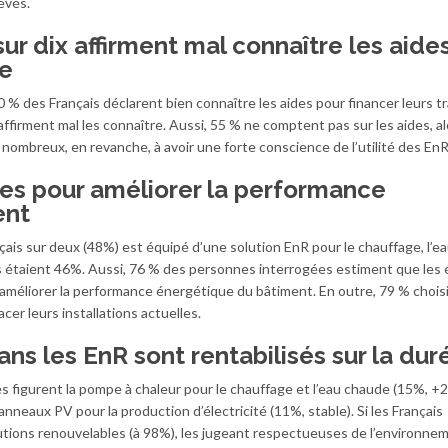
evés.
ur dix affirment mal connaître les aides
ue
 des Français déclarent bien connaître les aides pour financer leurs t
ffirment mal les connaître. Aussi, 55 % ne comptent pas sur les aides, a
t nombreux, en revanche, à avoir une forte conscience de l’utilité des EnR
es pour améliorer la performance
ent
ais sur deux (48%) est équipé d’une solution EnR pour le chauffage, l’e
 ils étaient 46%. Aussi, 76 % des personnes interrogées estiment que les
améliorer la performance énergétique du bâtiment. En outre, 79 % choisi
er leurs installations actuelles.
ns les EnR sont rentabilisés sur la dur
és figurent la pompe à chaleur pour le chauffage et l’eau chaude (15%, +2)
anneaux PV pour la production d’électricité (11%, stable). Si les Français
utions renouvelables (à 98%), les jugeant respectueuses de l’environne