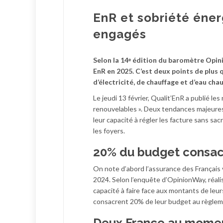
EnR et sobriété énerg
engagés
Selon la 14ᵉ édition du baromètre Opin
EnR en 2025. C’est deux points de plus 
d’électricité, de chauffage et d’eau ch
Le jeudi 13 février, Qualit’EnR a publié le
renouvelables ». Deux tendances majeures
leur capacité à régler les facture sans sa
les foyers.
20% du budget consacr
On note d’abord l’assurance des Français v
2024. Selon l’enquête d’OpinionWay, réali
capacité à faire face aux montants de leu
consacrent 20% de leur budget au règleme
Deux France au moment