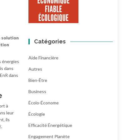
 solution
Catégories
ction
Aide Financière
es énergies
is dans
Autres
s EnR dans
Bien-Être
Business
e
Écolo-Économe
ort à
ans leur
Écologie
, ils
Efficacité Énergétique
€.
Engagement Planète