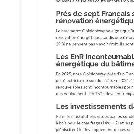
souvent à cause des coûts encore trop él
Près de sept Français s
rénovation énergétiq
Le baromètre OpinionWay souligne que 30 %
rénovation énergétique, tandis que 69 % a
29 % ne pensent pas y avoir droit. Ils son
Les EnR incontournabl
énergétique du bâtim
En 2025, note OpinionWay, près d’un Franç
ou l’électricité de son domicile. En 2024,
renouvelables sont incontournables pour 
des équipements EnR s’ils devaient remplac
Les investissements da
Parmi les installations citées par les sond
à bois pour le chauffage (14%, +2) et les p
plébiscitent le développement de ces sol