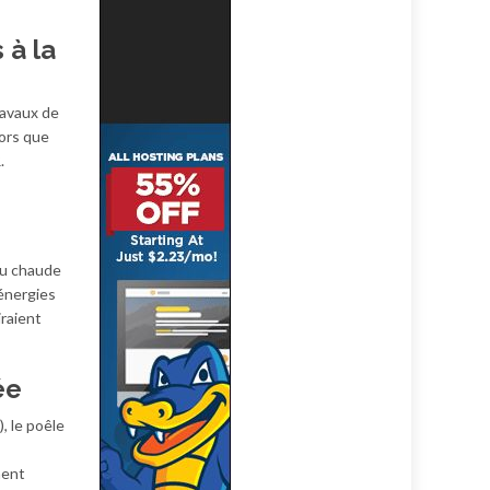
 à la
ravaux de
lors que
.
au chaude
 énergies
raient
ée
, le poêle
ment