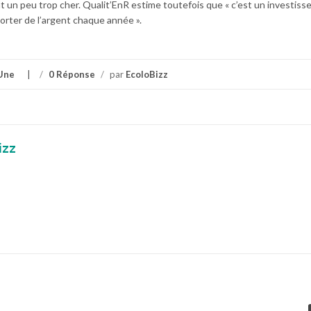
nt un peu trop cher. Qualit’EnR estime toutefois que « c’est un investis
orter de l’argent chaque année ».
Une
/
0 Réponse
/
par
EcoloBizz
izz