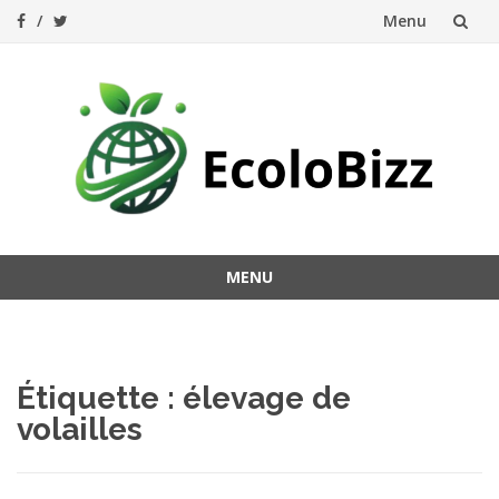
Menu
Aller
au
contenu
MENU
Aller
au
contenu
Étiquette :
élevage de
volailles