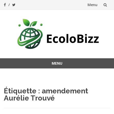
Menu
Aller
au
contenu
MENU
Aller
au
contenu
Étiquette :
amendement
Aurélie Trouvé