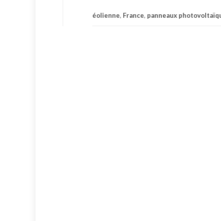
éolienne
,
France
,
panneaux photovoltaïq