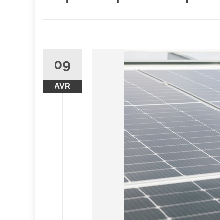
09
AVR