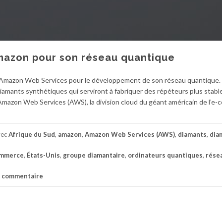
Amazon pour son réseau quantique
r Amazon Web Services pour le développement de son réseau quantique. Sa
iamants synthétiques qui serviront à fabriquer des répéteurs plus stable
Amazon Web Services (AWS), la division cloud du géant américain de l’e
vec
Afrique du Sud
,
amazon
,
Amazon Web Services (AWS)
,
diamants
,
dia
ommerce
,
États-Unis
,
groupe diamantaire
,
ordinateurs quantiques
,
rése
n commentaire