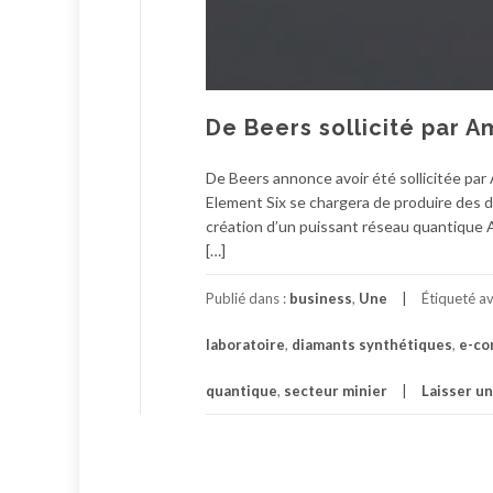
De Beers sollicité par 
De Beers annonce avoir été sollicitée pa
Element Six se chargera de produire des d
création d’un puissant réseau quantique 
[…]
Publié dans :
business
,
Une
Étiqueté a
laboratoire
,
diamants synthétiques
,
e-c
quantique
,
secteur minier
Laisser u