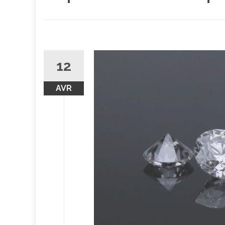
12
AVR