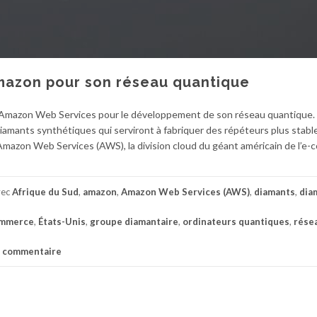
Amazon pour son réseau quantique
r Amazon Web Services pour le développement de son réseau quantique. Sa
iamants synthétiques qui serviront à fabriquer des répéteurs plus stable
Amazon Web Services (AWS), la division cloud du géant américain de l’e
vec
Afrique du Sud
,
amazon
,
Amazon Web Services (AWS)
,
diamants
,
dia
ommerce
,
États-Unis
,
groupe diamantaire
,
ordinateurs quantiques
,
rése
n commentaire