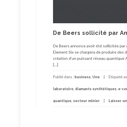
De Beers sollicité par 
De Beers annonce avoir été sollicitée pa
Element Six se chargera de produire des d
création d’un puissant réseau quantique 
[…]
Publié dans :
business
,
Une
Étiqueté a
laboratoire
,
diamants synthétiques
,
e-c
quantique
,
secteur minier
Laisser u