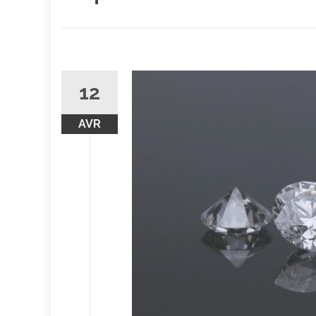
12
AVR