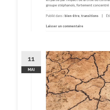
groupe stéphanois, fortement concentré s
Publié dans :
bien-être
,
transitions
Ét
Laisser un commentaire
11
MAI