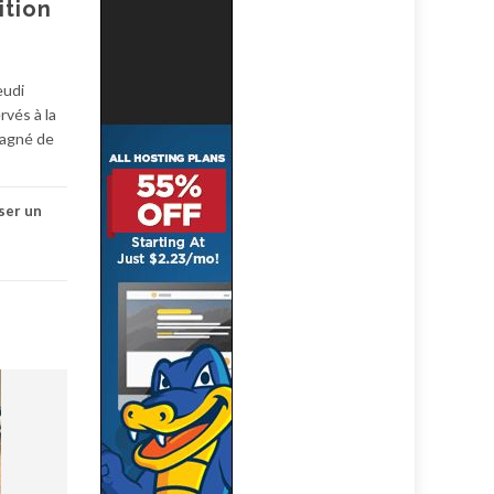
ition
eudi
rvés à la
pagné de
ser un