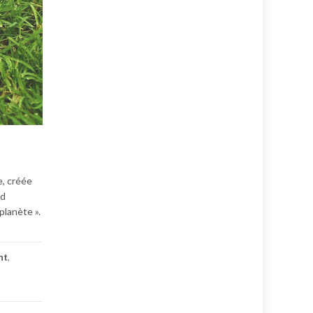
e, créée
nd
planète ».
nt
,