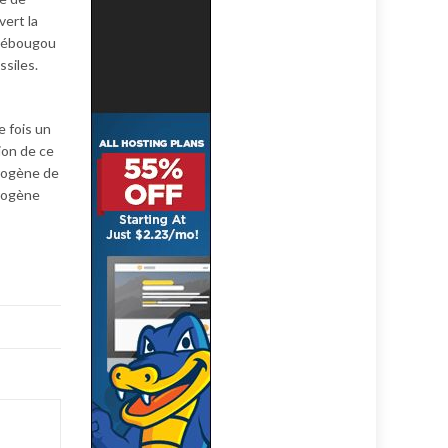
vert la
rakébougou
ssiles.
e fois un
ion de ce
drogène de
drogène