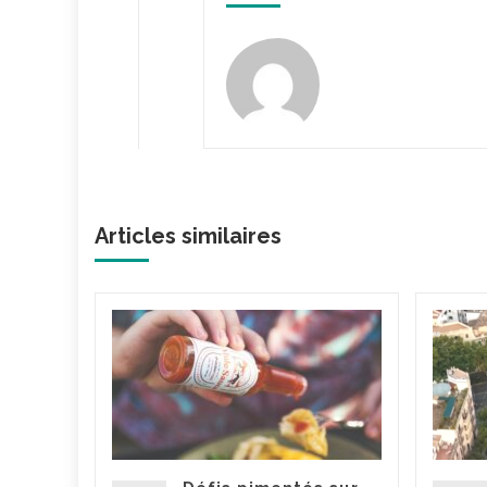
Articles similaires
dget
va
ce
ut
pour le
ement. La