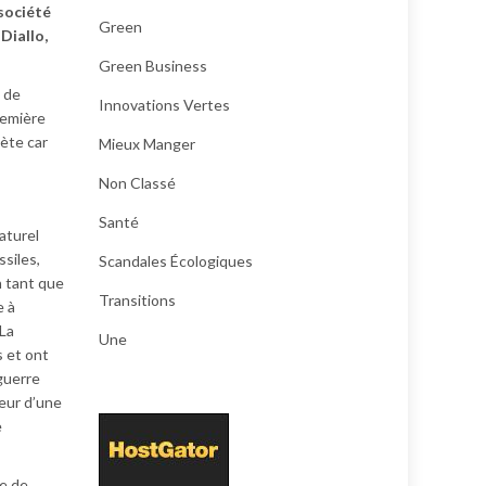
 société
Green
Diallo,
Green Business
t de
Innovations Vertes
première
nète car
Mieux Manger
Non Classé
Santé
aturel
ssiles,
Scandales Écologiques
n tant que
Transitions
e à
 La
Une
s et ont
 guerre
eur d’une
e
re de