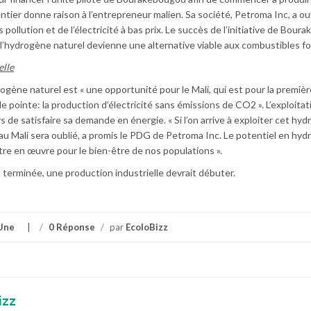
 entier donne raison à l’entrepreneur malien. Sa société, Petroma Inc, a ou
s pollution et de l’électricité à bas prix. Le succès de l’initiative de Bou
ue l’hydrogène naturel devienne une alternative viable aux combustibles fo
elle
rogène naturel est « une opportunité pour le Mali, qui est pour la premièr
pointe: la production d’électricité sans émissions de CO2 ». L’exploitat
de satisfaire sa demande en énergie. « Si l’on arrive à exploiter cet hy
au Mali sera oublié, a promis le PDG de Petroma Inc. Le potentiel en hy
tre en œuvre pour le bien-être de nos populations ».
 terminée, une production industrielle devrait débuter.
Une
/
0 Réponse
/
par
EcoloBizz
izz