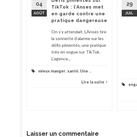
Défis pimentés sur
tion
04
29
TikTok : l’Anses met
 Barbut a
AOÛT
en garde contre une
JUIL
..
pratique dangereuse
la suite
On s’y attendait. L’Anses tire
la sonnette d’alarme sur les
défis pimentés, une pratique
très en vogue sur TikTok.
L’agence...
mieux manger
,
santé
,
Une
...
Lire la suite
eng
Laisser un commentaire