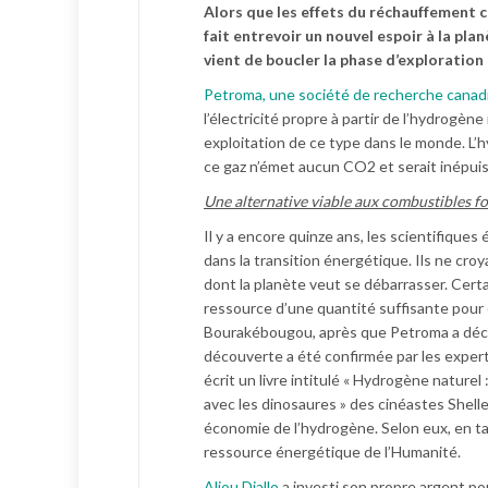
Alors que les effets du réchauffement c
fait entrevoir un nouvel espoir à la pla
vient de boucler la phase d’exploration
Petroma, une société de recherche canadie
l’électricité propre à partir de l’hydrogèn
exploitation de ce type dans le monde. L’
ce gaz n’émet aucun CO2 et serait inépuis
Une alternative viable aux combustibles fo
Il y a encore quinze ans, les scientifiques
dans la transition énergétique. Ils ne cro
dont la planète veut se débarrasser. Cert
ressource d’une quantité suffisante pour ê
Bourakébougou, après que Petroma a découv
découverte a été confirmée par les experts
écrit un livre intitulé « Hydrogène naturel
avec les dinosaures » des cinéastes Shel
économie de l’hydrogène. Selon eux, en ta
ressource énergétique de l’Humanité.
Aliou Diallo
a investi son propre argent po