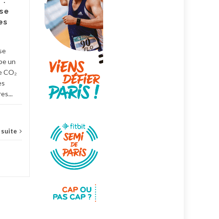
 :
demandé à lever le voile sur
se
les prix et marges des
es
produits bio. Les trois...
green business
,
mieux manger
,
Une
écolo
se
pe un
...
Lire la suite
e CO₂
es
es...
a suite