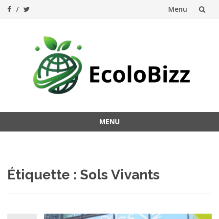
Menu
Aller
au
contenu
MENU
Aller
au
contenu
Étiquette :
Sols Vivants