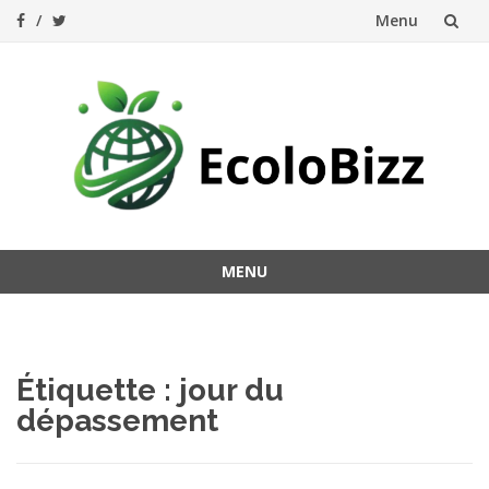
Menu
Aller
au
contenu
MENU
Aller
au
contenu
Étiquette :
jour du
dépassement