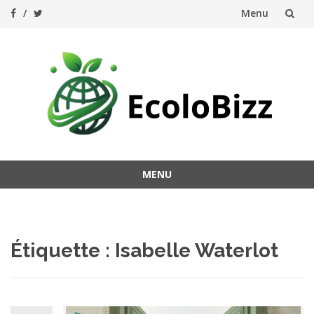
Menu
Aller
au
contenu
MENU
Aller
au
contenu
Étiquette :
Isabelle Waterlot