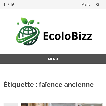
Menu
Aller
au
contenu
MENU
Aller
au
contenu
Étiquette :
faïence ancienne