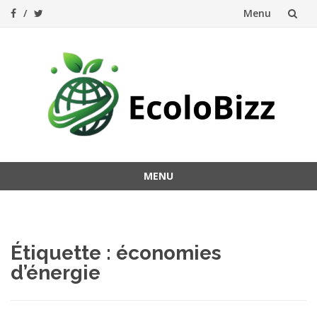
Menu
Aller
au
contenu
MENU
Aller
au
contenu
Étiquette :
économies
d’énergie