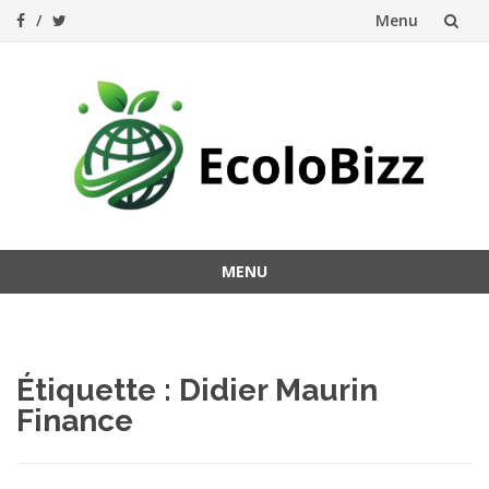
Menu
Aller
au
contenu
MENU
Aller
au
contenu
Étiquette :
Didier Maurin
Finance