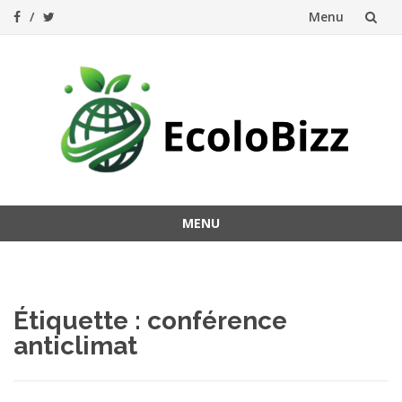
Menu
Aller
au
contenu
MENU
Aller
au
contenu
Étiquette :
conférence
anticlimat