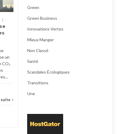
Green
Début juillet, la Fnab, la
Forebio et le Synabio ont
Green Business
 :
demandé à lever le voile sur
se
les prix et marges des
Innovations Vertes
es
produits bio. Les trois...
Mieux Manger
green business
,
mieux manger
,
Une
écolo
se
Non Classé
pe un
...
Lire la suite
Santé
e CO₂
es
Scandales Écologiques
es...
Transitions
Une
a suite