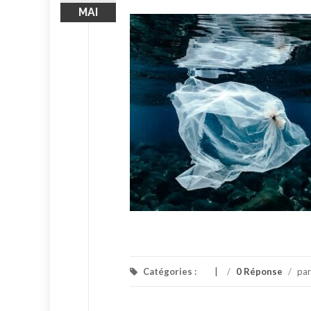
MAI
Catégories :
/
0 Réponse
/
pa