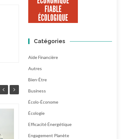
Catégories
Aide Financière
Autres
Bien-Être
Business
Écolo-Économe
Écologie
Prix et marges des
23
21
produits bio : la
Efficacité Énergétique
JUIL
filière réclame plus
JUIL
Engagement Planète
de transparence