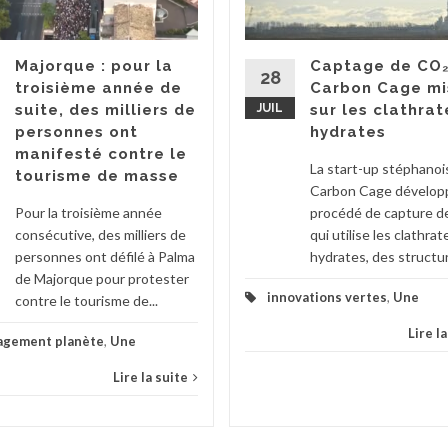
Majorque : pour la
Captage de CO₂
28
troisième année de
Carbon Cage mi
suite, des milliers de
JUIL
sur les clathrat
personnes ont
hydrates
manifesté contre le
La start-up stéphanoi
tourisme de masse
Carbon Cage dévelop
Pour la troisième année
procédé de capture d
consécutive, des milliers de
qui utilise les clathrat
personnes ont défilé à Palma
hydrates, des structur
de Majorque pour protester
innovations vertes
,
Une
contre le tourisme de...
Lire l
agement planète
,
Une
Lire la suite