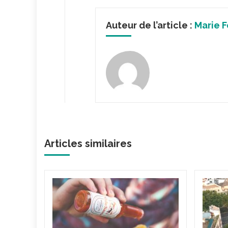
Auteur de l’article :
Marie F
Articles similaires
dget
va
ce
ut