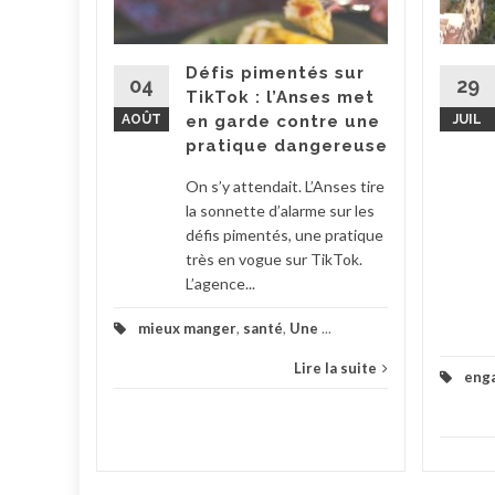
pour le
ement. La
Défis pimentés sur
tion
04
29
TikTok : l’Anses met
 Barbut a
AOÛT
en garde contre une
JUIL
..
pratique dangereuse
la suite
On s’y attendait. L’Anses tire
la sonnette d’alarme sur les
défis pimentés, une pratique
très en vogue sur TikTok.
L’agence...
mieux manger
,
santé
,
Une
...
Lire la suite
eng