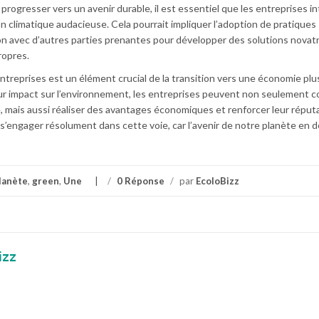
progresser vers un avenir durable, il est essentiel que les entreprises in
n climatique audacieuse. Cela pourrait impliquer l’adoption de pratiques
ion avec d’autres parties prenantes pour développer des solutions novatr
ropres.
ntreprises est un élément crucial de la transition vers une économie plu
r impact sur l’environnement, les entreprises peuvent non seulement c
, mais aussi réaliser des avantages économiques et renforcer leur réputat
s’engager résolument dans cette voie, car l’avenir de notre planète en 
lanète
,
green
,
Une
/
0 Réponse
/
par
EcoloBizz
izz