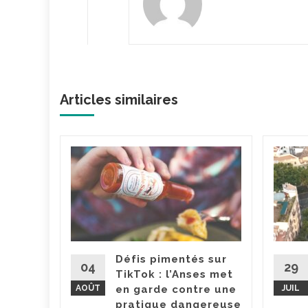
Articles similaires
dget
va
ce
ut
pour le
ement. La
Défis pimentés sur
tion
04
29
TikTok : l’Anses met
 Barbut a
AOÛT
en garde contre une
JUIL
..
pratique dangereuse