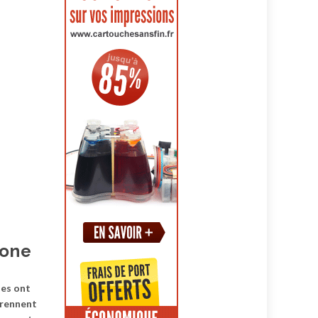
bone
ses ont
prennent