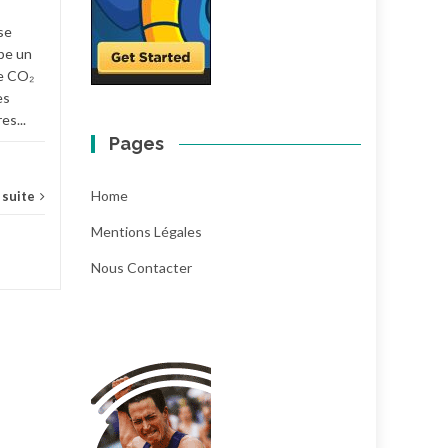
green business
,
mieux manger
,
Une
écolo
se
pe un
...
Lire la suite
e CO₂
es
es...
Pages
Home
a suite
Mentions Légales
Nous Contacter