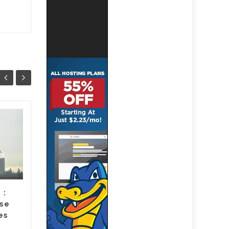
Prix et marges des
23
21
produits bio : la
JUIL
filière réclame plus
JUIL
de transparence
Début juillet, la Fnab, la
Forebio et le Synabio ont
 :
demandé à lever le voile sur
se
les prix et marges des
es
produits bio. Les trois...