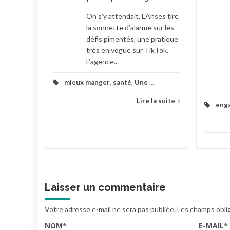
la suite
On s’y attendait. L’Anses tire
la sonnette d’alarme sur les
défis pimentés, une pratique
très en vogue sur TikTok.
L’agence...
mieux manger
,
santé
,
Une
...
Lire la suite
eng
Laisser un commentaire
Votre adresse e-mail ne sera pas publiée.
Les champs obli
NOM
*
E-MAIL
*