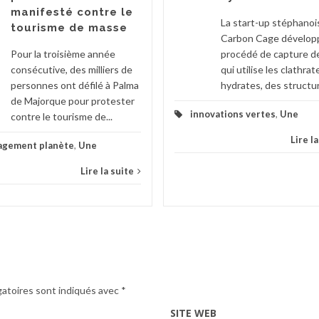
manifesté contre le
La start-up stéphanoi
tourisme de masse
Carbon Cage dévelop
Pour la troisième année
procédé de capture d
consécutive, des milliers de
qui utilise les clathrat
personnes ont défilé à Palma
hydrates, des structur
de Majorque pour protester
innovations vertes
,
Une
contre le tourisme de...
Lire l
agement planète
,
Une
Lire la suite
gatoires sont indiqués avec
*
SITE WEB