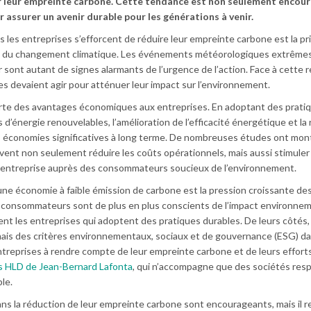
er leur empreinte carbone. Cette tendance est non seulement encou
 assurer un avenir durable pour les générations à venir.
s les entreprises s’efforcent de réduire leur empreinte carbone est la pr
 du changement climatique. Les événements météorologiques extrêmes,
 sont autant de signes alarmants de l’urgence de l’action. Face à cette ré
es devaient agir pour atténuer leur impact sur l’environnement.
orte des avantages économiques aux entreprises. En adoptant des prati
es d’énergie renouvelables, l’amélioration de l’efficacité énergétique et la
es économies significatives à long terme. De nombreuses études ont mon
uvent non seulement réduire les coûts opérationnels, mais aussi stimuler
e l’entreprise auprès des consommateurs soucieux de l’environnement.
ne économie à faible émission de carbone est la pression croissante de
 consommateurs sont de plus en plus conscients de l’impact environnem
uvent les entreprises qui adoptent des pratiques durables. De leurs côtés,
ais des critères environnementaux, sociaux et de gouvernance (ESG) da
ntreprises à rendre compte de leur empreinte carbone et de leurs efforts
s HLD de Jean-Bernard Lafonta
, qui n’accompagne que des sociétés res
le.
ans la réduction de leur empreinte carbone sont encourageants, mais il r