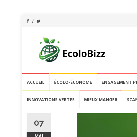
Aller
ACCUEIL
ÉCOLO-ÉCONOME
ENGAGEMENT P
au
contenu
INNOVATIONS VERTES
MIEUX MANGER
SCA
07
MAI