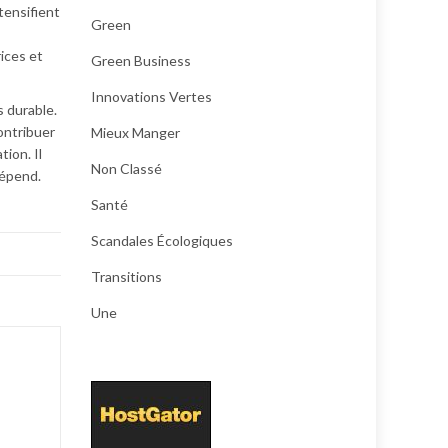
tensifient
Green
ices et
Green Business
Innovations Vertes
s durable.
ontribuer
Mieux Manger
ion. Il
Non Classé
dépend.
Santé
Scandales Écologiques
Transitions
Une