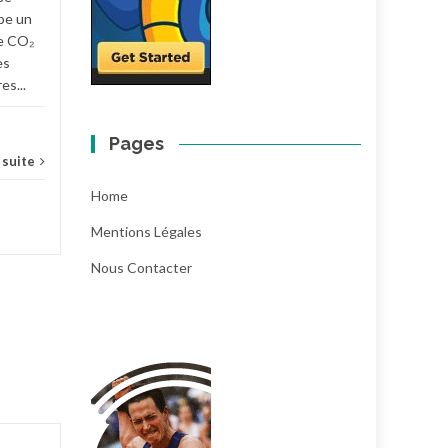
pe un
...
Lire la suite
e CO₂
es
es...
Pages
a suite
Home
Mentions Légales
Nous Contacter