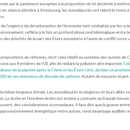
ernée par le parlement européen à la proposition de loi destinée à mettre 
s en séance plénière à Strasbourg, les eurodéputés ont rejeté le texte à
ns.
 de l’urgence de décarbonation de l’économie tant souhaitée par les scie
environnement, reflète à la fois un profond désaccord idéologique entre l
n des priorités de la part des États européens à l’aune du conflit russo-u
 propositions de réformes, dont celui relatif au système des quotas de 
bone aux frontières de l’UE afin de réduire la pollution dite importée.
Cel
lueur de la planète après la Chine et les États-Unis, de bien se positionn
 2030 de ses émissions de dioxyde de carbone
. Autant de mesures visant 
a même longueur d’onde. Les eurodéputés écologistes et leurs alliés so
. La droite et l’extrême droite ont estimé a contrario qu’il aurait besoin
vent, des considérations économiques. Il faut dire que la guerre entre
d’approvisionnement énergétique entre autres, rend davantage audible ce