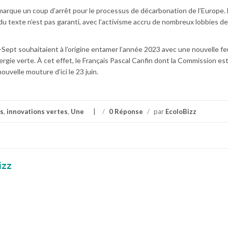
i marque un coup d’arrêt pour le processus de décarbonation de l’Europe.
du texte n’est pas garanti, avec l’activisme accru de nombreux lobbies de
ngt-Sept souhaitaient à l’origine entamer l’année 2023 avec une nouvelle fe
nergie verte. À cet effet, le Français Pascal Canfin dont la Commission es
ouvelle mouture d’ici le 23 juin.
s
,
innovations vertes
,
Une
/
0 Réponse
/
par
EcoloBizz
izz