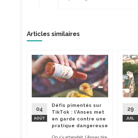
Articles similaires
dget
va
ce
ut
pour le
ement. La
Défis pimentés sur
tion
04
29
TikTok : l’Anses met
 Barbut a
AOÛT
en garde contre une
JUIL
..
pratique dangereuse
la suite
On s’y attendait. L’Anses tire