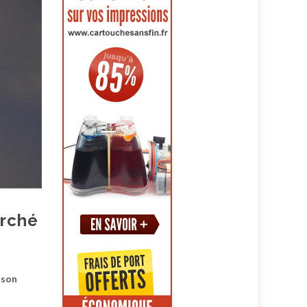
arché
 son