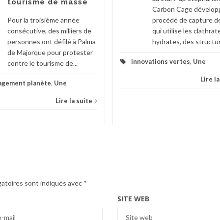
tourisme de masse
Carbon Cage dévelop
Pour la troisième année
procédé de capture d
consécutive, des milliers de
qui utilise les clathrat
personnes ont défilé à Palma
hydrates, des structur
de Majorque pour protester
innovations vertes
,
Une
contre le tourisme de...
Lire l
agement planète
,
Une
Lire la suite
gatoires sont indiqués avec
*
SITE WEB