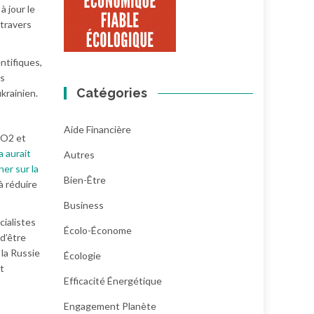
à jour le
 travers
ntifiques,
es
Catégories
krainien.
Aide Financière
CO2 et
a aurait
Autres
er sur la
Bien-Être
à réduire
Business
cialistes
Écolo-Économe
 d’être
 la Russie
Écologie
t
Efficacité Énergétique
Engagement Planète