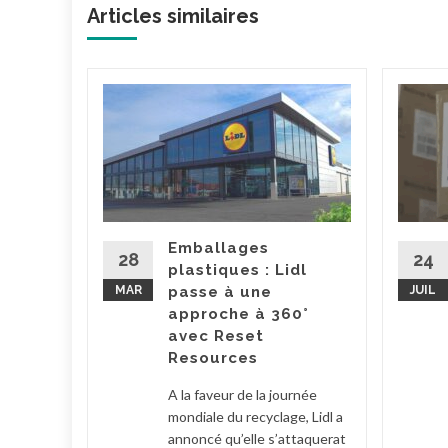
Articles similaires
hé de
in
leur
 du luxe
gne du
tude
Emballages
s des
28
24
plastiques : Lidl
n...
MAR
passe à une
JUIL
approche à 360°
écologie
avec Reset
la suite
Resources
A la faveur de la journée
mondiale du recyclage, Lidl a
annoncé qu’elle s’attaquerat