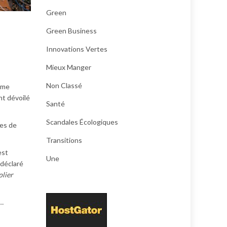
Green
Green Business
Innovations Vertes
Mieux Manger
Non Classé
même
nt dévoilé
Santé
Scandales Écologiques
ies de
Transitions
est
Une
 déclaré
plier
n…