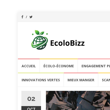
Aller
ACCUEIL
ÉCOLO-ÉCONOME
ENGAGEMENT P
au
contenu
INNOVATIONS VERTES
MIEUX MANGER
SCA
02
OCT