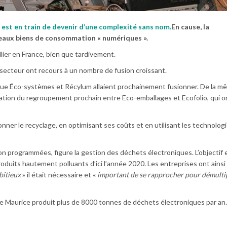
est en train de devenir d’une complexité sans nom.
En cause, la
aux biens de consommation « numériques ».
llier en France, bien que tardivement.
 secteur ont recours à un nombre de fusion croissant.
is que Éco-systèmes et Récylum allaient prochainement fusionner. De la 
lisation du regroupement prochain entre Eco-emballages et Ecofolio, qui o
nner le recyclage, en optimisant ses coûts et en utilisant les technolog
ion programmées, figure la gestion des déchets électroniques. L’objectif 
oduits hautement polluants d’ici l’année 2020. Les entreprises ont ainsi
bitieux
» il était nécessaire et «
important de se rapprocher pour démulti
Île Maurice produit plus de 8000 tonnes de déchets électroniques par a