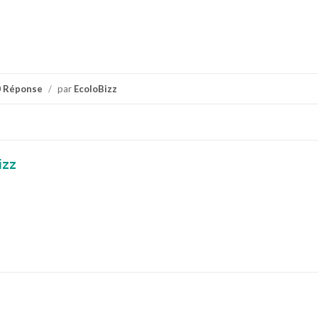
0 Réponse
/
par
EcoloBizz
izz