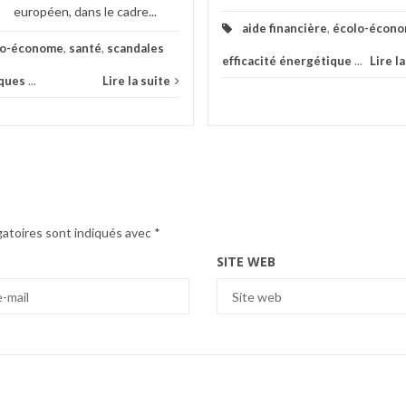
européen, dans le cadre...
aide financière
,
écolo-écon
lo-économe
,
santé
,
scandales
efficacité énergétique
...
Lire l
ques
...
Lire la suite
gatoires sont indiqués avec
*
SITE WEB