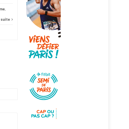
ome
,
a suite