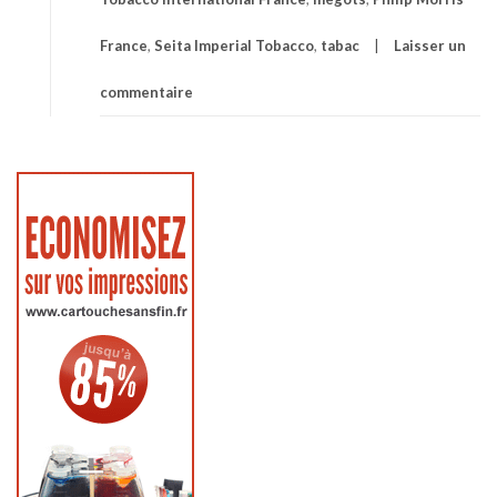
France
,
Seita Imperial Tobacco
,
tabac
Laisser un
commentaire