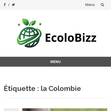
Menu
Aller
au
contenu
MENU
Aller
au
contenu
Étiquette :
la Colombie