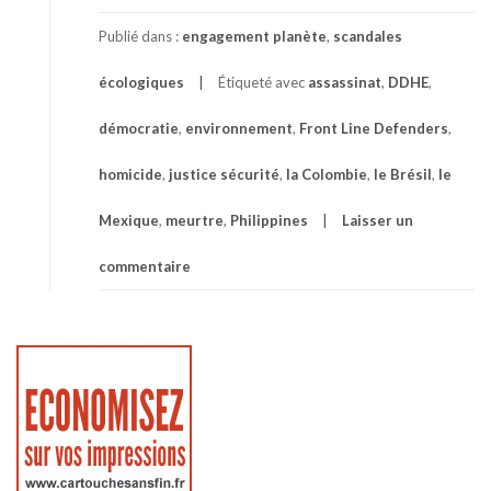
Publié dans :
engagement planète
,
scandales
écologiques
Étiqueté avec
assassinat
,
DDHE
,
démocratie
,
environnement
,
Front Line Defenders
,
homicide
,
justice sécurité
,
la Colombie
,
le Brésil
,
le
Mexique
,
meurtre
,
Philippines
Laisser un
commentaire