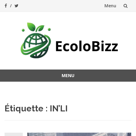
Menu
Aller
au
contenu
MENU
Aller
au
contenu
Étiquette :
IN’LI