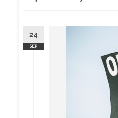
24
SEP