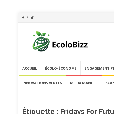
Aller
ACCUEIL
ÉCOLO-ÉCONOME
ENGAGEMENT P
au
contenu
INNOVATIONS VERTES
MIEUX MANGER
SCA
Étiquette :
Fridays For Fut