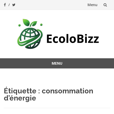
Menu
Aller
au
contenu
MENU
Aller
au
contenu
Étiquette :
consommation
d’énergie