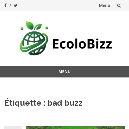
Menu
Aller
au
contenu
MENU
Aller
au
contenu
Étiquette :
bad buzz