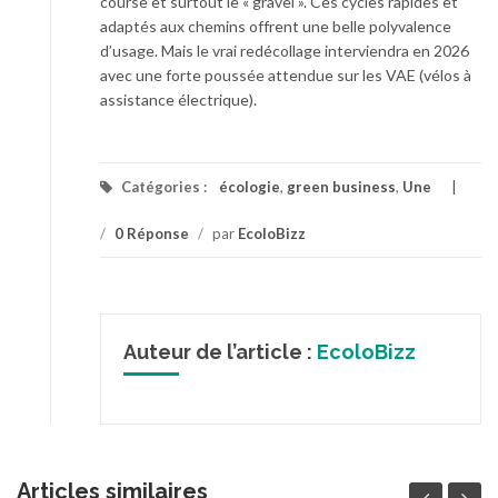
course et surtout le « gravel ». Ces cycles rapides et
adaptés aux chemins offrent une belle polyvalence
d’usage. Mais le vrai redécollage interviendra en 2026
avec une forte poussée attendue sur les VAE (vélos à
assistance électrique).
Catégories :
écologie
,
green business
,
Une
/
0 Réponse
/
par
EcoloBizz
Auteur de l’article :
EcoloBizz
Articles similaires