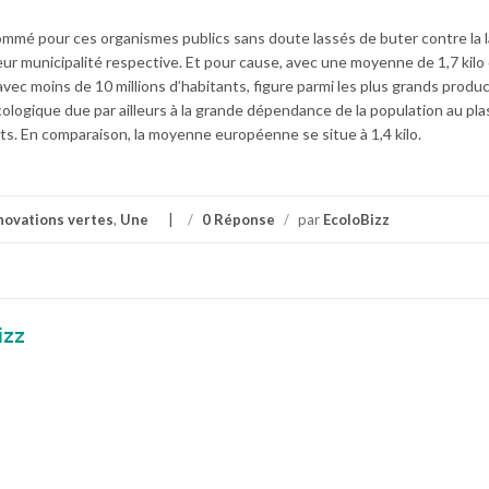
t nommé pour ces organismes publics sans doute lassés de buter contre la 
eur municipalité respective. Et pour cause, avec une moyenne de 1,7 kilo
vec moins de 10 millions d’habitants, figure parmi les plus grands produ
ogique due par ailleurs à la grande dépendance de la population au pla
s. En comparaison, la moyenne européenne se situe à 1,4 kilo.
novations vertes
,
Une
/
0 Réponse
/
par
EcoloBizz
izz