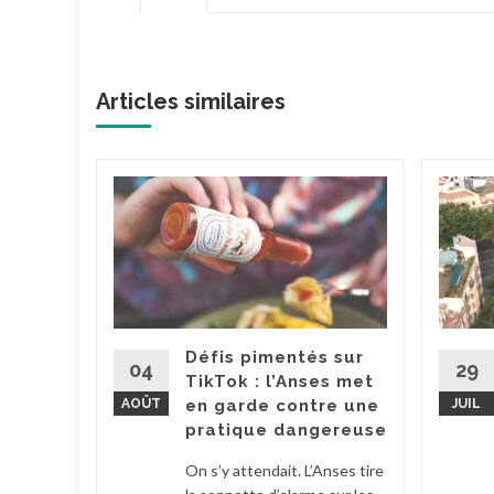
Articles similaires
dget
va
ce
ut
pour le
ement. La
Défis pimentés sur
tion
04
29
TikTok : l’Anses met
 Barbut a
AOÛT
en garde contre une
JUIL
..
pratique dangereuse
la suite
On s’y attendait. L’Anses tire