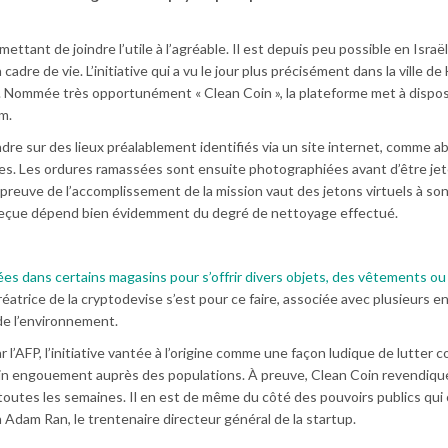
mettant de joindre l’utile à l’agréable. Il est depuis peu possible en Israël
dre de vie. L’initiative qui a vu le jour plus précisément dans la ville de 
 Nommée très opportunément « Clean Coin », la plateforme met à dispos
m.
re sur des lieux préalablement identifiés via un site internet, comme ab
pres. Les ordures ramassées sont ensuite photographiées avant d’être je
 preuve de l’accomplissement de la mission vaut des jetons virtuels à so
 reçue dépend bien évidemment du degré de nettoyage effectué.
ées dans certains magasins pour s’offrir divers objets, des vêtements 
réatrice de la cryptodevise s’est pour ce faire, associée avec plusieurs 
de l’environnement.
 l’AFP, l’initiative vantée à l’origine comme une façon ludique de lutter c
tain engouement auprès des populations. À preuve, Clean Coin revendiqu
 toutes les semaines. Il en est de même du côté des pouvoirs publics qui
 Adam Ran, le trentenaire directeur général de la startup.