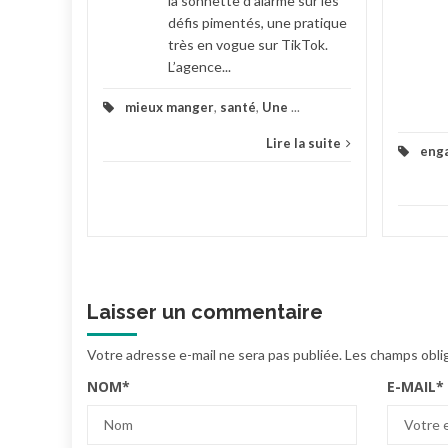
la sonnette d’alarme sur les
défis pimentés, une pratique
très en vogue sur TikTok.
L’agence...
mieux manger
,
santé
,
Une
...
Lire la suite
eng
Laisser un commentaire
Votre adresse e-mail ne sera pas publiée.
Les champs obli
NOM
*
E-MAIL
*