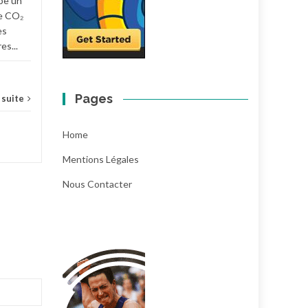
pe un
...
Lire la suite
e CO₂
es
es...
Pages
a suite
Home
Mentions Légales
Nous Contacter