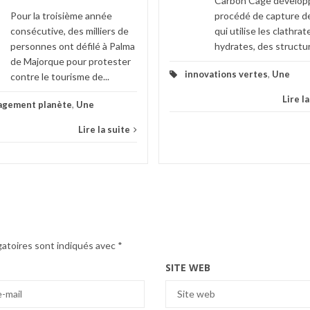
Carbon Cage dévelop
Pour la troisième année
procédé de capture d
consécutive, des milliers de
qui utilise les clathrat
personnes ont défilé à Palma
hydrates, des structur
de Majorque pour protester
innovations vertes
,
Une
contre le tourisme de...
Lire l
agement planète
,
Une
Lire la suite
gatoires sont indiqués avec
*
SITE WEB