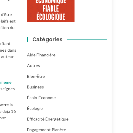
 d’être
Haïfa est
ition du
Catégories
ritant
tées dans
Aide Financière
n auteur
Autres
Bien-Être
ou même
Business
enseignes
Écolo-Économe
ontre la
Écologie
e déjà 16
 ont
Efficacité Énergétique
Engagement Planète