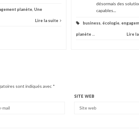
désormais des solutio
agement planète
,
Une
capables...
Lire la suite
business
,
écologie
,
engagem
planète
...
Lire l
gatoires sont indiqués avec
*
SITE WEB