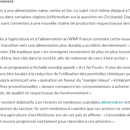
nnement.
 à une alimentation saine, variée et bio. Le sujet s’est même déplacé à l
 ou dans certaines régions (référendum sur la question en Occitanie). D
e sont converties à une nouvelle chaîne de production respectueuse des
és à l’agriculture et à l’alimentation au WWF France constate cette nouv
transition vers une alimentation plus durable a accéléré dernièrement »
rme/. Elle explique que « les enseignes ressentent de plus en plus souve
d’être, leur rôle dans la société, afin de redonner du sens à leur action ».
 un programme à l’échelle mondial appelé « Act for Food ». Il vise de no
ns bios locales à la réduction de l’utilisation des pesticides chimiques pa
oprix annonçait une « opération en faveur du “manger mieux” » intégran
ffres promotionnelles » devant convaincre les consommateurs à acheter
ds, de qualité et respectueux de l’environnement ».
estent dubitatifs. Les récents et nombreux scandales
alimentaires
ont
reprises du secteur. Ils sont nombreux à craindre que ces actions ne soie
nte agriculture chez McKinsey est de cet avis et affirme : « L’ensemble de
ent encore progresser nettement pour répondre à ces attentes ».