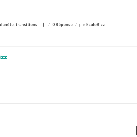
planète
,
transitions
/
0 Réponse
/
par
EcoloBizz
izz