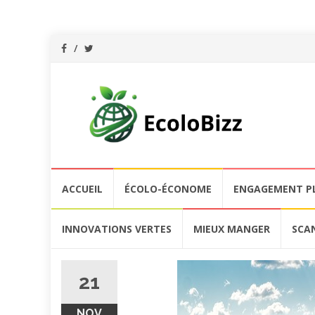
Aller
ACCUEIL
ÉCOLO-ÉCONOME
ENGAGEMENT P
au
contenu
INNOVATIONS VERTES
MIEUX MANGER
SCA
21
NOV