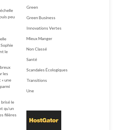
Green
’échelle
epuis peu
Green Business
Innovations Vertes
Mieux Manger
elle
. Sophie
Non Classé
nt le
Santé
mbreux
Scandales Écologiques
r les
t « une
Transitions
 parmi
Une
 brisé le
nt qu’un
s filières