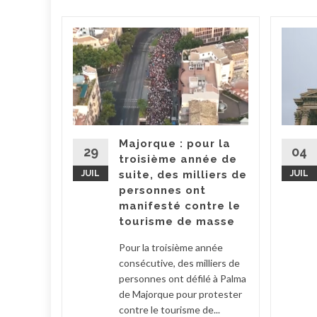
rs :
ineté
toutes
s
Majorque : pour la
oment un
29
04
troisième année de
nce
JUIL
suite, des milliers de
JUIL
amment à
personnes ont
 de...
manifesté contre le
tourisme de masse
 manger
Pour la troisième année
la suite
consécutive, des milliers de
personnes ont défilé à Palma
de Majorque pour protester
contre le tourisme de...