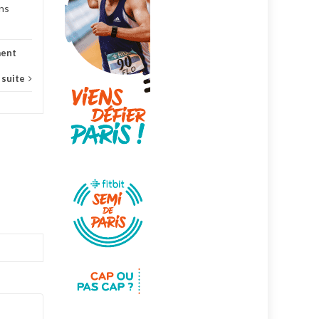
ns
ent
a suite