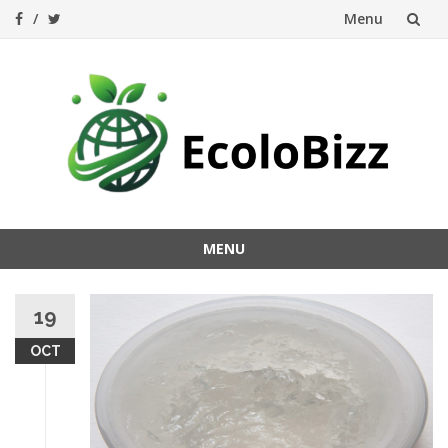
Menu
Aller
au
contenu
MENU
Aller
au
19
contenu
OCT