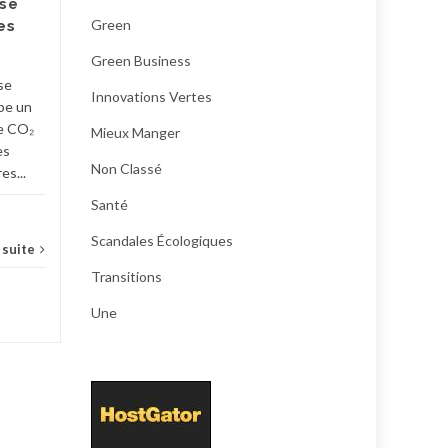
se
les prix et marges des
Green
es
produits bio. Les trois...
Green Business
green business
,
mieux manger
,
Une
écolo
se
Innovations Vertes
pe un
...
Lire la suite
e CO₂
Mieux Manger
es
Non Classé
es...
Santé
Scandales Écologiques
a suite
Transitions
Une