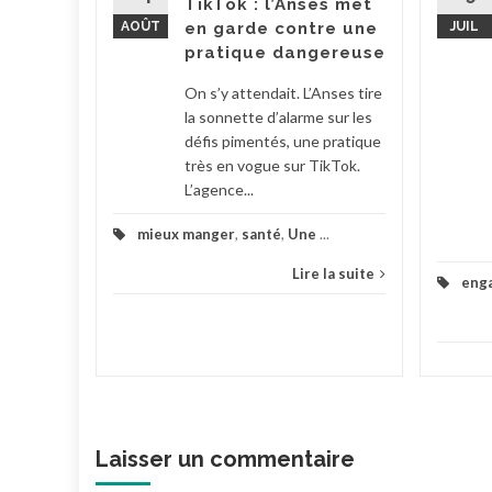
TikTok : l’Anses met
 Barbut a
AOÛT
en garde contre une
JUIL
..
pratique dangereuse
la suite
On s’y attendait. L’Anses tire
la sonnette d’alarme sur les
défis pimentés, une pratique
très en vogue sur TikTok.
L’agence...
mieux manger
,
santé
,
Une
...
Lire la suite
eng
Laisser un commentaire