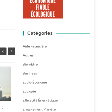
Catégories
Aide Financière
Autres
Bien-Être
Prix et marges des
Business
23
21
produits bio : la
Écolo-Économe
JUIL
filière réclame plus
JUIL
de transparence
Écologie
Début juillet, la Fnab, la
Efficacité Énergétique
Forebio et le Synabio ont
 :
Engagement Planète
demandé à lever le voile sur