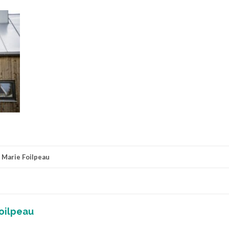
r
Marie Foilpeau
oilpeau