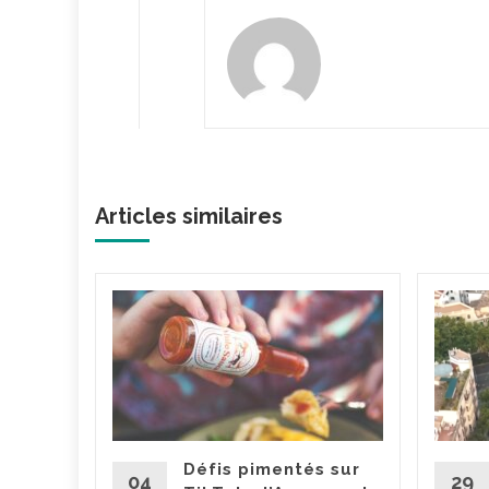
Articles similaires
dget
va
ce
ut
pour le
ement. La
Défis pimentés sur
tion
04
29