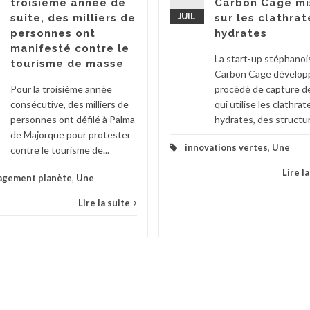
troisième année de
Carbon Cage mi
suite, des milliers de
JUIL
sur les clathrat
personnes ont
hydrates
manifesté contre le
La start-up stéphanoi
tourisme de masse
Carbon Cage dévelop
Pour la troisième année
procédé de capture d
consécutive, des milliers de
qui utilise les clathrat
personnes ont défilé à Palma
hydrates, des structur
de Majorque pour protester
innovations vertes
,
Une
contre le tourisme de...
Lire l
agement planète
,
Une
Lire la suite