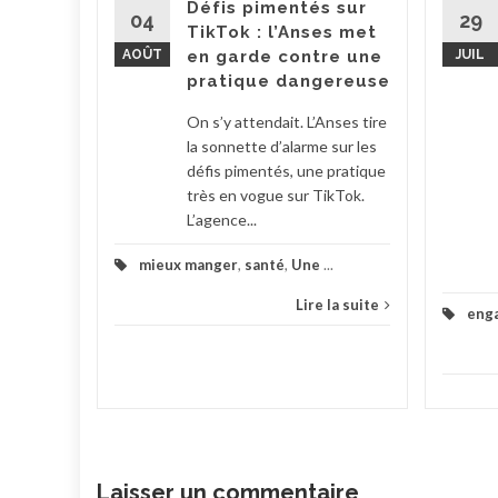
Défis pimentés sur
tion
04
29
TikTok : l’Anses met
 Barbut a
AOÛT
en garde contre une
JUIL
..
pratique dangereuse
la suite
On s’y attendait. L’Anses tire
la sonnette d’alarme sur les
défis pimentés, une pratique
très en vogue sur TikTok.
L’agence...
mieux manger
,
santé
,
Une
...
Lire la suite
eng
Laisser un commentaire