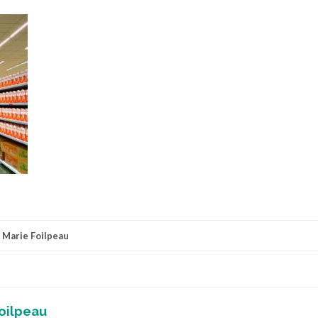
r
Marie Foilpeau
oilpeau