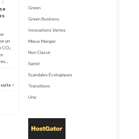
 :
demandé à lever le voile sur
Green
se
les prix et marges des
es
produits bio. Les trois...
Green Business
Innovations Vertes
green business
,
mieux manger
,
Une
écolo
se
pe un
Mieux Manger
...
Lire la suite
e CO₂
Non Classé
es
es...
Santé
Scandales Écologiques
a suite
Transitions
Une