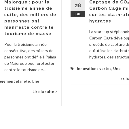
Majorque : pour la
Captage de CO₂
28
troisième année de
Carbon Cage mi
suite, des milliers de
JUIL
sur les clathrat
personnes ont
hydrates
manifesté contre le
La start-up stéphanoi
tourisme de masse
Carbon Cage dévelop
Pour la troisième année
procédé de capture d
consécutive, des milliers de
qui utilise les clathrat
personnes ont défilé à Palma
hydrates, des structur
de Majorque pour protester
innovations vertes
,
Une
contre le tourisme de...
Lire l
agement planète
,
Une
Lire la suite