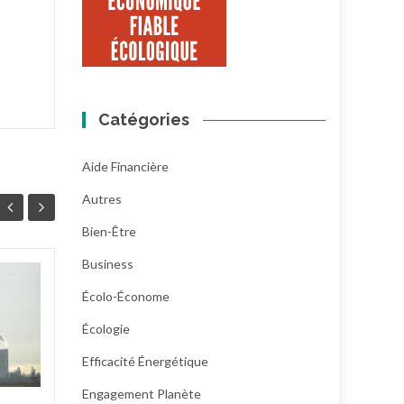
Catégories
Aide Financière
Autres
Bien-Être
Business
Prix et marges des
23
21
Écolo-Économe
produits bio : la
JUIL
filière réclame plus
JUIL
Écologie
de transparence
Efficacité Énergétique
Début juillet, la Fnab, la
Engagement Planète
Forebio et le Synabio ont