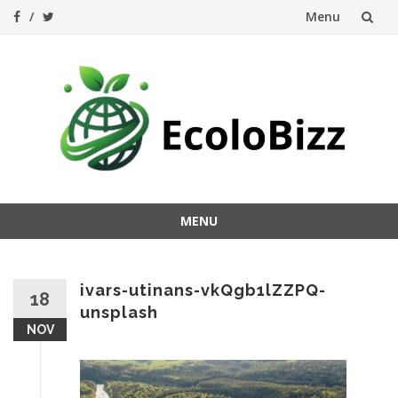
Menu
Aller
au
contenu
MENU
Aller
au
contenu
ivars-utinans-vkQgb1lZZPQ-
18
unsplash
NOV