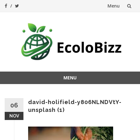
Menu
Aller
au
contenu
MENU
Aller
au
contenu
david-holifield-y806NLNDVtY-
06
unsplash (1)
NOV