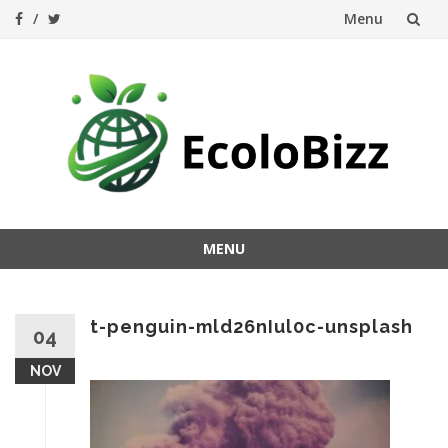
Menu
Aller
au
contenu
MENU
Aller
au
contenu
t-penguin-mld26nIul0c-unsplash
04
NOV