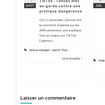
TikTok : l’Anses met
 Barbut a
AOÛT
en garde contre une
JUIL
..
pratique dangereuse
la suite
On s’y attendait. L’Anses tire
la sonnette d’alarme sur les
défis pimentés, une pratique
très en vogue sur TikTok.
L’agence...
mieux manger
,
santé
,
Une
...
Lire la suite
eng
Laisser un commentaire