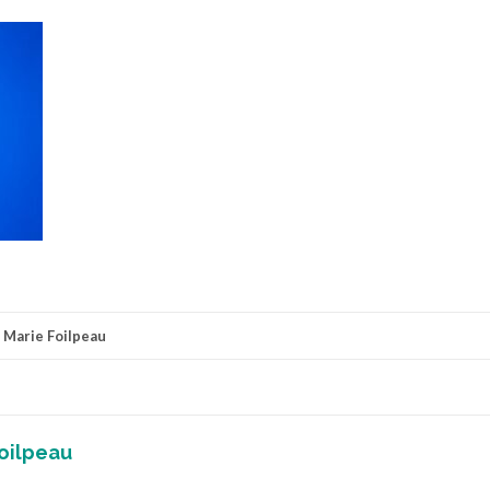
r
Marie Foilpeau
oilpeau