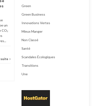
se
les prix et marges des
Green
es
produits bio. Les trois...
Green Business
green business
,
mieux manger
,
Une
écolo
se
Innovations Vertes
pe un
...
Lire la suite
e CO₂
Mieux Manger
es
Non Classé
es...
Santé
Scandales Écologiques
a suite
Transitions
Une