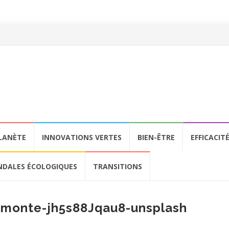
LANÈTE
INNOVATIONS VERTES
BIEN-ÊTRE
EFFICACIT
NDALES ÉCOLOGIQUES
TRANSITIONS
lmonte-jh5s88Jqau8-unsplash