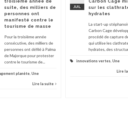
troisième année de
Carbon Cage mi
suite, des milliers de
JUIL
sur les clathrat
personnes ont
hydrates
manifesté contre le
La start-up stéphanoi
tourisme de masse
Carbon Cage dévelop
Pour la troisième année
procédé de capture d
consécutive, des milliers de
qui utilise les clathrat
personnes ont défilé à Palma
hydrates, des structur
de Majorque pour protester
innovations vertes
,
Une
contre le tourisme de...
Lire l
agement planète
,
Une
Lire la suite