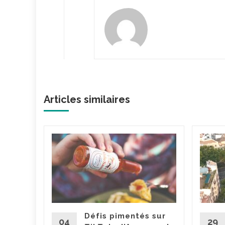
Articles similaires
dget
va
ce
ut
pour le
ement. La
Défis pimentés sur
tion
04
29