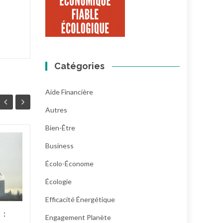
Catégories
Aide Financière
Autres
Bien-Être
Prix et marges des
Business
23
21
produits bio : la
Écolo-Économe
JUIL
filière réclame plus
JUIL
de transparence
Écologie
Début juillet, la Fnab, la
Efficacité Énergétique
Forebio et le Synabio ont
 :
Engagement Planète
demandé à lever le voile sur