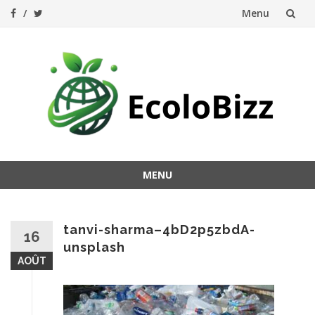
Menu
Aller
au
contenu
MENU
Aller
au
contenu
tanvi-sharma–4bD2p5zbdA-
16
unsplash
AOÛT